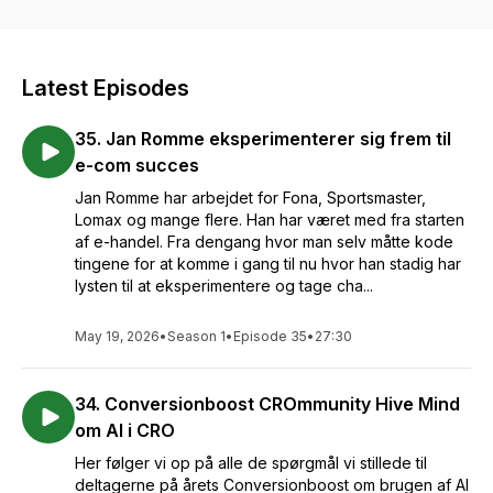
Tag en pause og bryg en god kop kaffe og lyt med her. Ole
er også arrangør af konferencen Conversionboost.dk, der
hvert år samler spændende talere rundt i verden og trækker
Latest Episodes
dem til København i et event der kun handler om
konverteringsoptimering. Læs mere på cboost.dk
35. Jan Romme eksperimenterer sig frem til
e-com succes
Jan Romme har arbejdet for Fona, Sportsmaster,
Lomax og mange flere. Han har været med fra starten
af e-handel. Fra dengang hvor man selv måtte kode
tingene for at komme i gang til nu hvor han stadig har
lysten til at eksperimentere og tage cha...
May 19, 2026
•
Season 1
•
Episode 35
•
27:30
34. Conversionboost CROmmunity Hive Mind
om AI i CRO
Her følger vi op på alle de spørgmål vi stillede til
deltagerne på årets Conversionboost om brugen af AI